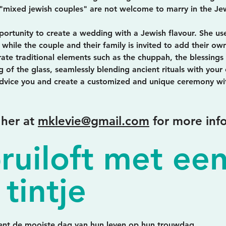
 "mixed jewish couples" are not welcome to marry in the Je
portunity to create a wedding with a Jewish flavour. She use
while the couple and their family is invited to add their o
ate traditional elements such as the chuppah, the blessings 
 of the glass, seamlessly blending ancient rituals with you
advice you and create a customized and unique ceremony wi
 her at
mklevie@gmail.com
for more inf
ruiloft met ee
 tintje
ient de mooiste dag van hun leven op hun trouwdag.