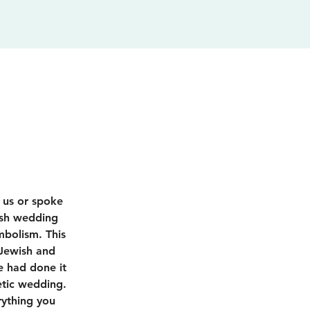
 us or spoke
ish wedding
mbolism. This
 Jewish and
e had done it
etic wedding.
rything you