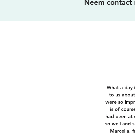
Neem contact 
What a day i
to us abou
were so impr
is of cour
had been at 
so well and 
Marcella, 