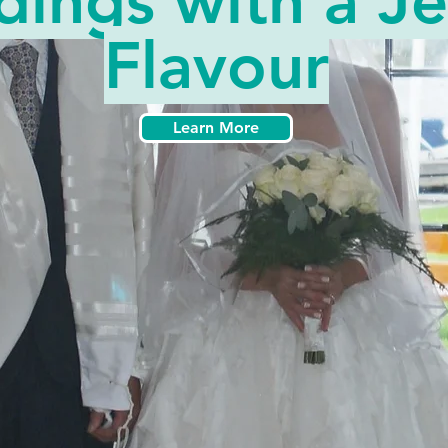
ings with a J
Flavour
Learn More