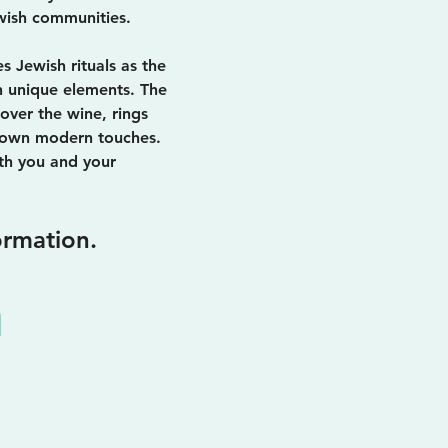
wish communities.
s Jewish rituals as the
wn unique elements. The
over the wine, rings
r own modern touches.
th you and your
ormation.
n