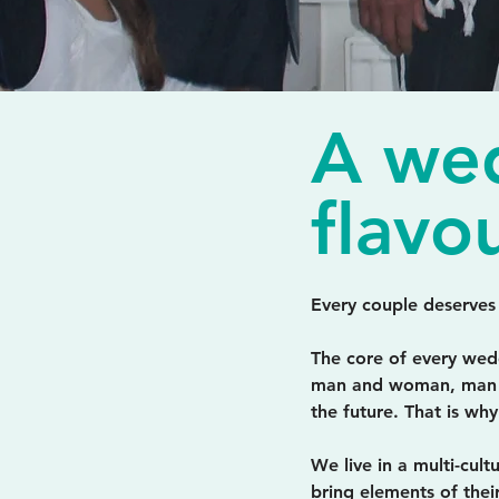
A wed
flavo
Every couple deserves 
The core of every wed
man and woman, man 
the future. That is wh
We live in a multi-cul
bring elements of thei