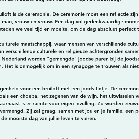
uiloft is de ceremonie. De ceremonie moet een reflectie zijn
 man, vrouw en vrouw. Een dag vol gedenkwaardige mome
eden we veel tijd en moeite, om de dag absoluut perfect t
culturele maatschappij, waar mensen van verschillende cultu
n verschillende culturele en religieuze achtergronden same
In Nederland worden "gemengde" joodse paren bij de joods
 Het is onmogelijk om in een synagoge te trouwen als niet
genheid voor een bruiloft met een joods tintje. De ceremon
als een choepa, het zegenen van de wijn, het uitwisselen v
Daarnaast is er ruimte voor eigen invulling. Zo worden eeuw
vermengd. Zij zal graag, samen met jou en je familie, een p
e mooiste dag van jullie leven te vieren.